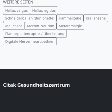
WEITERE SEITEN
Hallux valgus
Hallux rigidus
Schneiderballen (Bunionette)
Hammerzehe
Krallenzehe
Mallet-Toe
Morton-Neurom
Metatarsalgie
Plantarplattenruptur / Überlastung
Digitale Nervenneuropathien
Citak Gesundheitszentrum
Prof. Dr. med. Musa Citak · Hamburg
Orthopädie & Regeneration in Hamburg. Konservativ
zuerst, Regeneration mit Augenmaß, interdisziplinär
vernetzt.