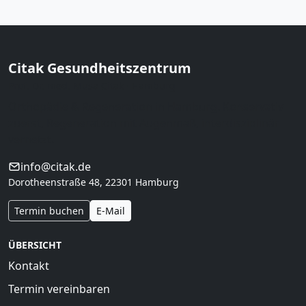
Citak Gesundheitszentrum
Prof. Dr. med. Musa Citak · Hamburg
Orthopädie & Regeneration in Hamburg. Konservativ
zuerst, Regeneration mit Augenmaß, interdisziplinär
vernetzt.
info@citak.de
Dorotheenstraße 48, 22301 Hamburg
Termin buchen
E-Mail
ÜBERSICHT
Kontakt
Termin vereinbaren