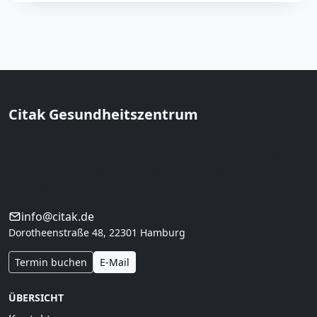
Citak Gesundheitszentrum
Prof. Dr. med. Musa Citak · Hamburg
Orthopädie & Regeneration in Hamburg. Konservativ
zuerst, Regeneration mit Augenmaß, interdisziplinär
vernetzt.
info@citak.de
Dorotheenstraße 48, 22301 Hamburg
Termin buchen
E-Mail
ÜBERSICHT