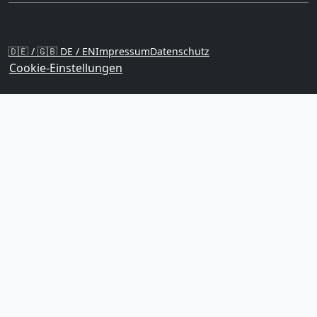
Hinweis: Diese Inhalte ersetzen keine individuelle ärztliche
Beratung.
🇩🇪
/
🇬🇧
DE / EN
Impressum
Datenschutz
Cookie-Einstellungen