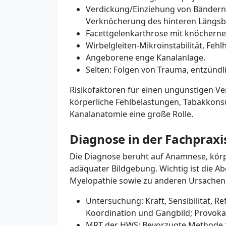
Verdickung/Einziehung von Bändern 
Verknöcherung des hinteren Längsb
Facettgelenkarthrose mit knöcherne
Wirbelgleiten-Mikroinstabilität, Feh
Angeborene enge Kanalanlage.
Selten: Folgen von Trauma, entzünd
Risikofaktoren für einen ungünstigen Verl
körperliche Fehlbelastungen, Tabakkonsum
Kanalanatomie eine große Rolle.
Diagnose in der Fachpraxi
Die Diagnose beruht auf Anamnese, kör
adäquater Bildgebung. Wichtig ist die 
Myelopathie sowie zu anderen Ursachen 
Untersuchung: Kraft, Sensibilität, R
Koordination und Gangbild; Provokati
MRT der HWS: Bevorzugte Methode z