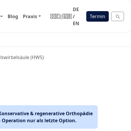
DE
Blog
Praxis
🇩🇪
|
🇬🇧
/
Termin
EN
lswirbelsäule (HWS)
Konservative & regenerative Orthopädie
– Operation nur als letzte Option.