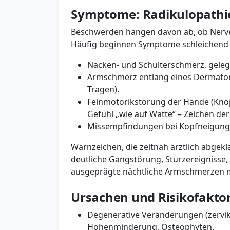
Symptome: Radikulopathie
Beschwerden hängen davon ab, ob Nerve
Häufig beginnen Symptome schleichend u
Nacken- und Schulterschmerz, gelege
Armschmerz entlang eines Dermatoms, 
Tragen).
Feinmotorikstörung der Hände (Knöp
Gefühl „wie auf Watte“ – Zeichen de
Missempfindungen bei Kopfneigung
Warnzeichen, die zeitnah ärztlich abgek
deutliche Gangstörung, Sturzereignisse
ausgeprägte nächtliche Armschmerzen mi
Ursachen und Risikofakto
Degenerative Veränderungen (zervik
Höhenminderung, Osteophyten.