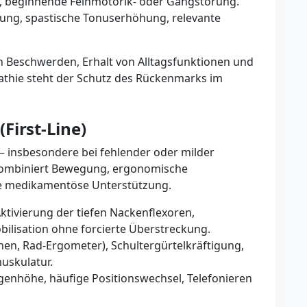
 beginnende Feinmotorik- oder Gangstörung.
rung, spastische Tonuserhöhung, relevante
on Beschwerden, Erhalt von Alltagsfunktionen und
athie steht der Schutz des Rückenmarks im
First-Line)
– insbesondere bei fehlender oder milder
n kombiniert Bewegung, ergonomische
te medikamentöse Unterstützung.
ktivierung der tiefen Nackenflexoren,
obilisation ohne forcierte Überstreckung.
ehen, Rad-Ergometer), Schultergürtelkräftigung,
uskulatur.
genhöhe, häufige Positionswechsel, Telefonieren