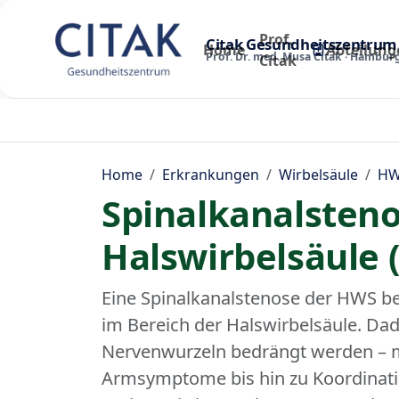
Prof.
Citak Gesundheitszentrum
Home
Abteilung
Prof. Dr. med. Musa Citak · Hambur
Citak
Home
Erkrankungen
Wirbelsäule
HW
Spinalkanalsteno
Halswirbelsäule
Eine Spinalkanalstenose der HWS be
im Bereich der Halswirbelsäule. D
Nervenwurzeln bedrängt werden – 
Armsymptome bis hin zu Koordinati