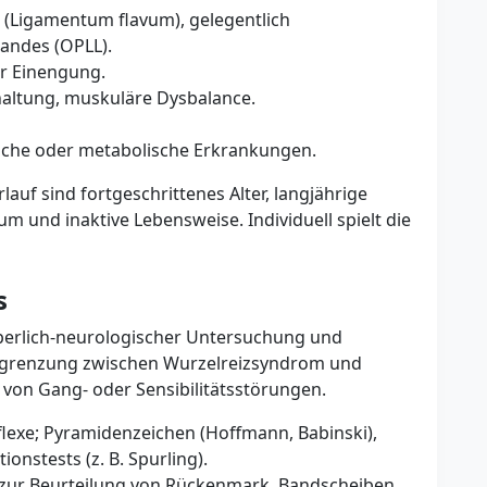
(Ligamentum flavum), gelegentlich
andes (OPLL).
r Einengung.
lhaltung, muskuläre Dysbalance.
liche oder metabolische Erkrankungen.
auf sind fortgeschrittenes Alter, langjährige
 und inaktive Lebensweise. Individuell spielt die
s
perlich-neurologischer Untersuchung und
Abgrenzung zwischen Wurzelreizsyndrom und
von Gang- oder Sensibilitätsstörungen.
eflexe; Pyramidenzeichen (Hoffmann, Babinski),
onstests (z. B. Spurling).
ur Beurteilung von Rückenmark, Bandscheiben,