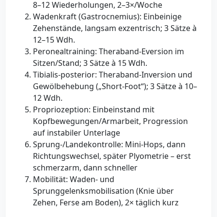
8–12 Wiederholungen, 2–3×/Woche
Wadenkraft (Gastrocnemius): Einbeinige
Zehenstände, langsam exzentrisch; 3 Sätze à
12–15 Wdh.
Peronealtraining: Theraband-Eversion im
Sitzen/Stand; 3 Sätze à 15 Wdh.
Tibialis-posterior: Theraband-Inversion und
Gewölbehebung („Short-Foot“); 3 Sätze à 10–
12 Wdh.
Propriozeption: Einbeinstand mit
Kopfbewegungen/Armarbeit, Progression
auf instabiler Unterlage
Sprung-/Landekontrolle: Mini-Hops, dann
Richtungswechsel, später Plyometrie – erst
schmerzarm, dann schneller
Mobilität: Waden- und
Sprunggelenksmobilisation (Knie über
Zehen, Ferse am Boden), 2× täglich kurz