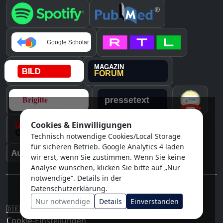
Cookies & Einwilligungen
Instagram
Technisch notwendige Cookies/Local Storage
für sicheren Betrieb. Google Analytics 4 laden
Auszeichnungen & Medien
wir erst, wenn Sie zustimmen. Wenn Sie keine
Analyse wünschen, klicken Sie bitte auf „Nur
notwendige“. Details in der
Hinweis: Diese Inhalte ersetzen keine individuelle ärztliche
Datenschutzerklärung.
Beratung.
Nur notwendige
Details
Einverstanden
🇩🇪
/
🇬🇧
DE / EN
Impressum
Datenschutz
Cookie-Einstellungen