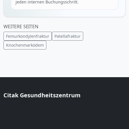
jeden internen Buchungsschritt.
WEITERE SEITEN
Femurkondylenfraktur
Patellafraktur
Knochenmarködem
Citak Gesundheitszentrum
Prof. Dr. med. Musa Citak · Hamburg
Orthopädie & Regeneration in Hamburg. Konservativ
zuerst, Regeneration mit Augenmaß, interdisziplinär
vernetzt.