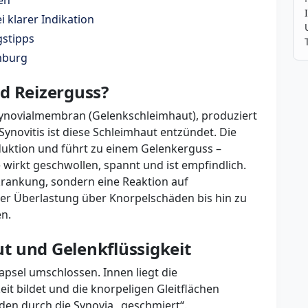
en
i klarer Indikation
gstipps
amburg
d Reizerguss?
 Synovialmembran (Gelenkschleimhaut), produziert
 Synovitis ist diese Schleimhaut entzündet. Die
duktion und führt zu einem Gelenkerguss –
wirkt geschwollen, spannt und ist empfindlich.
rkrankung, sondern eine Reaktion auf
er Überlastung über Knorpelschäden bis hin zu
n.
t und Gelenkflüssigkeit
apsel umschlossen. Innen liegt die
it bildet und die knorpeligen Gleitflächen
en durch die Synovia „geschmiert“.