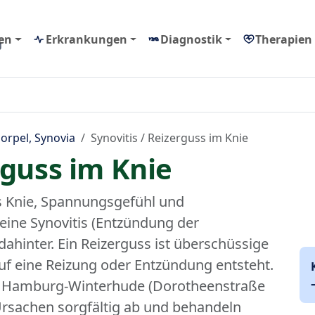
en
Erkrankungen
Diagnostik
Therapien
g
orpel, Synovia
Synovitis / Reizerguss im Knie
rguss im Knie
s Knie, Spannungsgefühl und
ine Synovitis (Entzündung der
ahinter. Ein Reizerguss ist überschüssige
auf eine Reizung oder Entzündung entsteht.
in Hamburg-Winterhude (Dorotheenstraße
Ursachen sorgfältig ab und behandeln