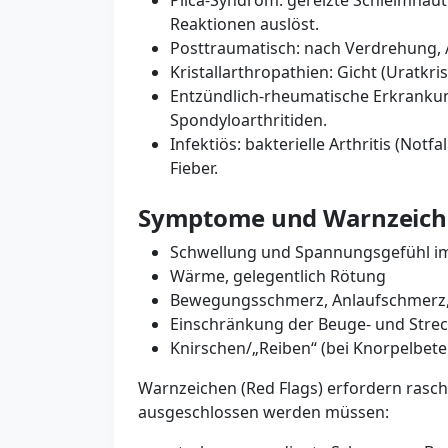
Plica-Syndrom: gereizte Schleimhautf
Reaktionen auslöst.
Posttraumatisch: nach Verdrehung, 
Kristallarthropathien: Gicht (Uratkr
Entzündlich-rheumatische Erkrankung
Spondyloarthritiden.
Infektiös: bakterielle Arthritis (Notf
Fieber.
Symptome und Warnzeic
Schwellung und Spannungsgefühl im 
Wärme, gelegentlich Rötung
Bewegungsschmerz, Anlaufschmerz
Einschränkung der Beuge- und Strec
Knirschen/„Reiben“ (bei Knorpelbete
Warnzeichen (Red Flags) erfordern rasche
ausgeschlossen werden müssen: