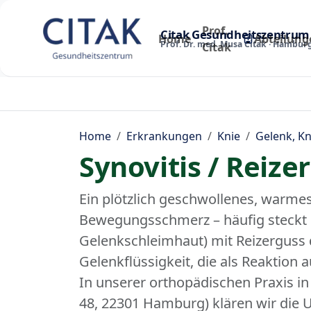
Prof.
Citak Gesundheitszentrum
Home
Abteilung
Prof. Dr. med. Musa Citak · Hambur
Citak
Home
Erkrankungen
Knie
Gelenk, Kn
Synovitis / Reize
Ein plötzlich geschwollenes, warme
Bewegungsschmerz – häufig steckt e
Gelenkschleimhaut) mit Reizerguss d
Gelenkflüssigkeit, die als Reaktion 
In unserer orthopädischen Praxis 
48, 22301 Hamburg) klären wir die 