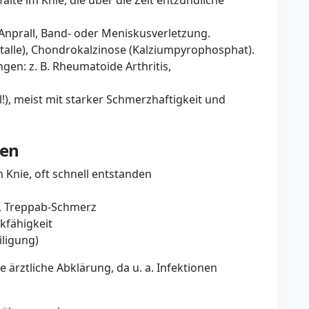
alte im Knie, die über die Zeit entzündliche
Anprall, Band- oder Meniskusverletzung.
istalle), Chondrokalzinose (Kalziumpyrophosphat).
en: z. B. Rheumatoide Arthritis,
all!), meist mit starker Schmerzhaftigkeit und
hen
Knie, oft schnell entstanden
, Treppab-Schmerz
kfähigkeit
iligung)
 ärztliche Abklärung, da u. a. Infektionen