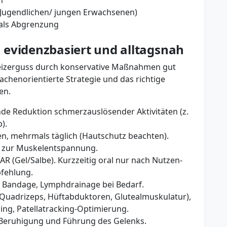
n
i Jugendlichen/ jungen Erwachsenen)
 als Abgrenzung
 evidenzbasiert und alltagsnah
n Reizerguss durch konservative Maßnahmen gut
achenorientierte Strategie und das richtige
en.
e Reduktion schmerzauslösender Aktivitäten (z.
).
en, mehrmals täglich (Hautschutz beachten).
 zur Muskelentspannung.
(Gel/Salbe). Kurzzeitig oral nur nach Nutzen-
fehlung.
 Bandage, Lymphdrainage bei Bedarf.
 (Quadrizeps, Hüftabduktoren, Glutealmuskulatur),
ing, Patellatracking-Optimierung.
r Beruhigung und Führung des Gelenks.