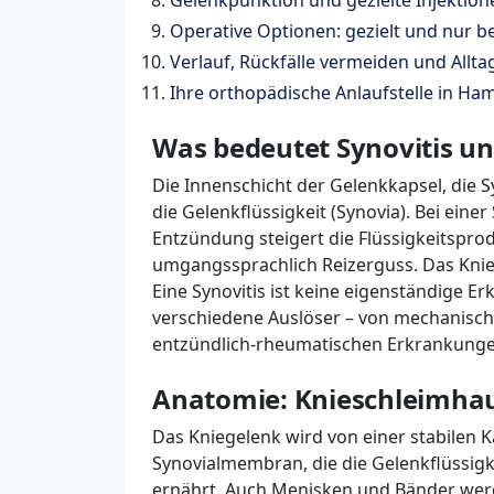
Gelenkpunktion und gezielte Injektion
Operative Optionen: gezielt und nur be
Verlauf, Rückfälle vermeiden und Allta
Ihre orthopädische Anlaufstelle in H
Was bedeutet Synovitis un
Die Innenschicht der Gelenkkapsel, die
die Gelenkflüssigkeit (Synovia). Bei einer
Entzündung steigert die Flüssigkeitspro
umgangssprachlich Reizerguss. Das Knie 
Eine Synovitis ist keine eigenständige E
verschiedene Auslöser – von mechanisch
entzündlich‑rheumatischen Erkrankunge
Anatomie: Knieschleimhau
Das Kniegelenk wird von einer stabilen K
Synovialmembran, die die Gelenkflüssigke
ernährt. Auch Menisken und Bänder werd