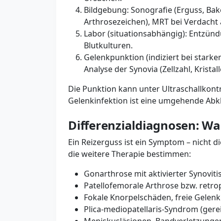
Bildgebung: Sonografie (Erguss, Bake
Arthrosezeichen), MRT bei Verdacht
Labor (situationsabhängig): Entzünd
Blutkulturen.
Gelenkpunktion (indiziert bei stark
Analyse der Synovia (Zellzahl, Kristall
Die Punktion kann unter Ultraschallkontro
Gelenkinfektion ist eine umgehende Ab
Differenzialdiagnosen: W
Ein Reizerguss ist ein Symptom – nicht d
die weitere Therapie bestimmen:
Gonarthrose mit aktivierter Synoviti
Patellofemorale Arthrose bzw. retro
Fokale Knorpelschäden, freie Gelen
Plica-mediopatellaris-Syndrom (gerei