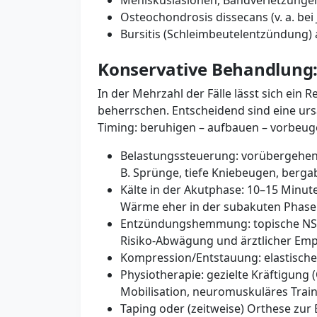
Meniskusläsionen, Bandverletzunge
Osteochondrosis dissecans (v. a. be
Bursitis (Schleimbeutelentzündung)
Konservative Behandlung:
In der Mehrzahl der Fälle lässt sich ei
beherrschen. Entscheidend sind eine urs
Timing: beruhigen – aufbauen – vorbeug
Belastungssteuerung: vorübergehend
B. Sprünge, tiefe Kniebeugen, bergab
Kälte in der Akutphase: 10–15 Minut
Wärme eher in der subakuten Phase
Entzündungshemmung: topische NSAR 
Risiko-Abwägung und ärztlicher Emp
Kompression/Entstauung: elastische
Physiotherapie: gezielte Kräftigung
Mobilisation, neuromuskuläres Train
Taping oder (zeitweise) Orthese zu