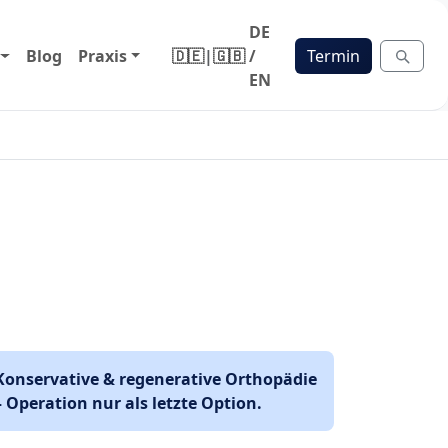
DE
Blog
Praxis
🇩🇪
|
🇬🇧
/
Termin
EN
Konservative & regenerative Orthopädie
– Operation nur als letzte Option.