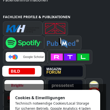
Patienteninformationen
FACHLICHE PROFILE & PUBLIKATIONEN
Cookies & Einwilligungen
Instagram
Technisch notwendige Cookies/Local Storage
für sicheren Betrieb. Google Analytics 4 laden