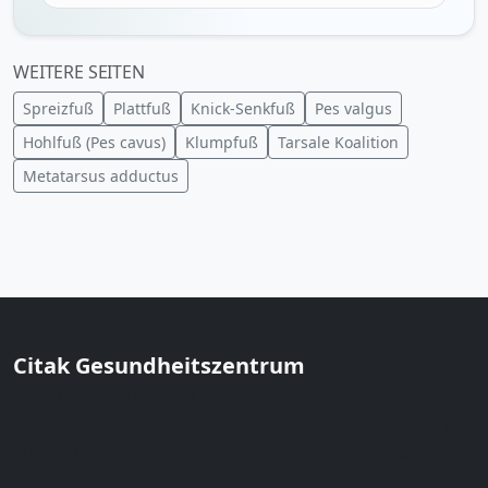
WEITERE SEITEN
Spreizfuß
Plattfuß
Knick-Senkfuß
Pes valgus
Hohlfuß (Pes cavus)
Klumpfuß
Tarsale Koalition
Metatarsus adductus
Citak Gesundheitszentrum
Prof. Dr. med. Musa Citak · Hamburg
Orthopädie & Regeneration in Hamburg. Konservativ
zuerst, Regeneration mit Augenmaß, interdisziplinär
vernetzt.